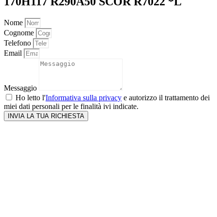
170H117 R290A50 SCOR R7022 *L
Nome
Cognome
Telefono
Email
Messaggio
Ho letto l'
Informativa sulla privacy
e autorizzo il trattamento dei
miei dati personali per le finalità ivi indicate.
INVIA LA TUA RICHIESTA
Close
this
module
Chiusura ferie
Informiamo i gentili clienti che Marino Arredamenti
resterà chiuso per ferie dal 10 al 23 agosto 2026