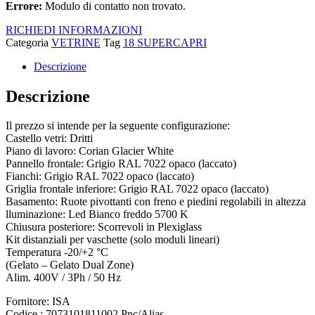
Errore:
Modulo di contatto non trovato.
RICHIEDI INFORMAZIONI
Categoria
VETRINE
Tag
18 SUPERCAPRI
Descrizione
Descrizione
Il prezzo si intende per la seguente configurazione:
Castello vetri: Dritti
Piano di lavoro: Corian Glacier White
Pannello frontale: Grigio RAL 7022 opaco (laccato)
Fianchi: Grigio RAL 7022 opaco (laccato)
Griglia frontale inferiore: Grigio RAL 7022 opaco (laccato)
Basamento: Ruote pivottanti con freno e piedini regolabili in altezza
lluminazione: Led Bianco freddo 5700 K
Chiusura posteriore: Scorrevoli in Plexiglass
Kit distanziali per vaschette (solo moduli lineari)
Temperatura -20/+2 °C
(Gelato – Gelato Dual Zone)
Alim. 400V / 3Ph / 50 Hz
Fornitore: ISA
Codice : 7073101811002 Pnc/Alias