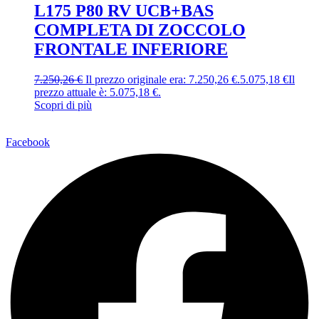
L175 P80 RV UCB+BAS
COMPLETA DI ZOCCOLO
FRONTALE INFERIORE
7.250,26
€
Il prezzo originale era: 7.250,26 €.
5.075,18
€
Il
prezzo attuale è: 5.075,18 €.
Scopri di più
Facebook