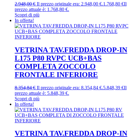
2.948,00
€
Il prezzo originale era: 2.948,00 €.
1.768,80
€
Il
prezzo attuale è: 1.768,80 €.
Scopri di più
In offerta!
VETRINA TAV.FREDDA DROP-IN
L175 P80 RVPC UCB+BAS
COMPLETA ZOCCOLO
FRONTALE INFERIORE
8.354,84
€
Il prezzo originale era: 8.354,84 €.
5.848,39
€
Il
prezzo attuale è: 5.848,39 €.
Scopri di più
In offerta!
VETRINA TAV.FREDDA DROP-IN