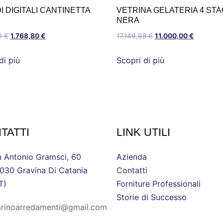
 DIGITALI CANTINETTA
VETRINA GELATERIA 4 STA
NERA
0
€
1.768,80
€
17.149,98
€
11.000,00
€
di più
Scopri di più
TATTI
LINK UTILI
a Antonio Gramsci, 60
Azienda
030 Gravina Di Catania
Contatti
T)
Forniture Professionali
Storie di Successo
rinoarredamenti@gmail.com