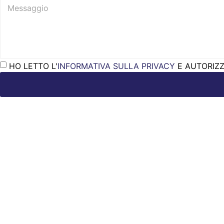
HO LETTO L'
INFORMATIVA SULLA PRIVACY
E AUTORIZZO
Chiusura ferie
Informiamo i gentili clienti che Marino Arredamenti resterà ch
Le attività riprenderanno regolarmente lunedì 24 agosto 2026.