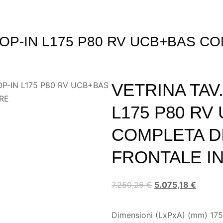
OP-IN L175 P80 RV UCB+BAS C
P-IN L175 P80 RV UCB+BAS
VETRINA TAV
RE
L175 P80 RV
COMPLETA D
FRONTALE I
7.250,26
€
5.075,18
€
Dimensioni (LxPxA) (mm) 1