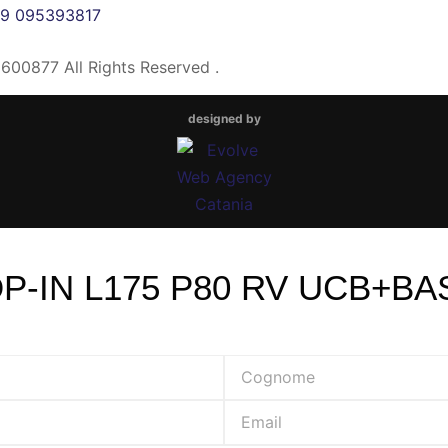
9 095393817
00877 All Rights Reserved .
designed by
P-IN L175 P80 RV UCB+B