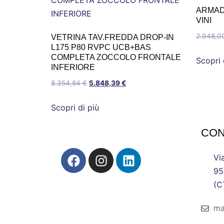
ARMADI
VINI
2.948,0
VETRINA TAV.FREDDA DROP-IN
L175 P80 RVPC UCB+BAS
COMPLETA ZOCCOLO FRONTALE
Scopri 
INFERIORE
8.354,84
€
5.848,39
€
Scopri di più
CON
Vi
95
(C
ma