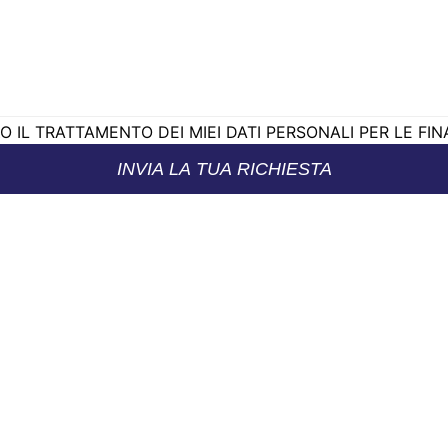
 IL TRATTAMENTO DEI MIEI DATI PERSONALI PER LE FINAL
INVIA LA TUA RICHIESTA
Close this modu
iuso per ferie dal 10 al 23 agosto 2026 (compresi).