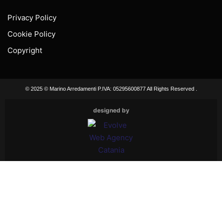
Privacy Policy
Cookie Policy
Copyright
© 2025 © Marino Arredamenti P.IVA: 05295600877 All Rights Reserved .
designed by
Close th
Chiusura ferie