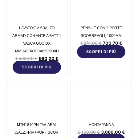
LAVATOIO A SBALZO
PENSILE CON 2 PORTE
ARMAD.CON ANTE A BATT 1
SCORREVOLI, 1000MM
1.274,00
€
700,70
€
VASCA GOC.DX
MM.1400X700X850/900H
SCOPRI DI PIÙ
1.508,00
€
980,20
€
SCOPRI DI PIÙ
MTN1810PN TAV. ARM.
MONTAPANNA
6.100,00
€
3.660,00
€
C/ALZ.+RIP.+PORT SCOR.